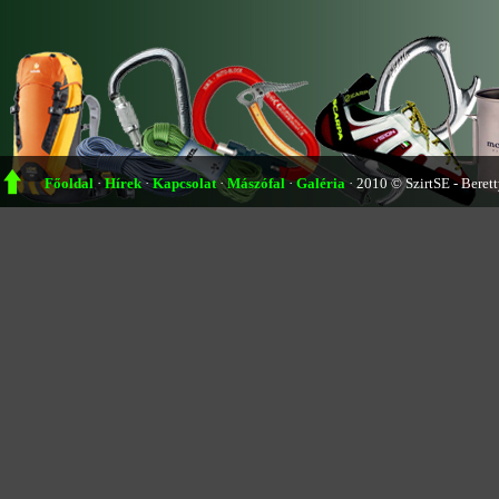
Főoldal
·
Hírek
·
Kapcsolat
·
Mászófal
·
Galéria
·
2010 © SzirtSE - Beret