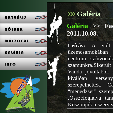
Galéria
Galéria
>> Fac
2011.10.08.
Leírás:
A volt
üzemcsarnokában 
centrum színvonala
számunkra.Sikerült
Vanda jóvoltából.
kiválóan verse
szerepelhettek. 
"menedzser" szerep 
.Összefoglalva tan
Köszönjük a szerv