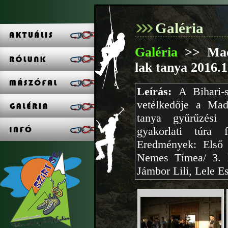
Galéria
Galéria
>> Madá
lak tanya 2016.1
Leírás:
A Bihari-
vetélkedője a Mad
tanya gyűrűzési 
gyakorlati túra f
Eredmények: Első c
Nemes Tímea/ 3. h
Jámbor Lili, Lele Es