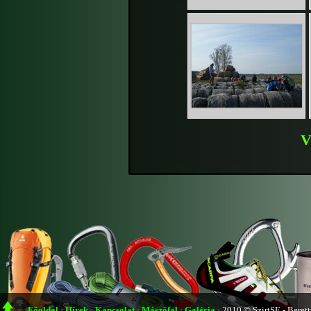
V
Főoldal
·
Hírek
·
Kapcsolat
·
Mászófal
·
Galéria
·
2010 © SzirtSE - Beret