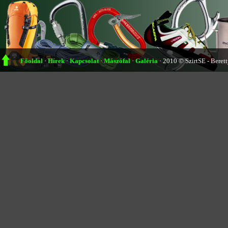
Főoldal
·
Hírek
·
Kapcsolat
·
Mászófal
·
Galéria
·
2010 © SzirtSE - Beret