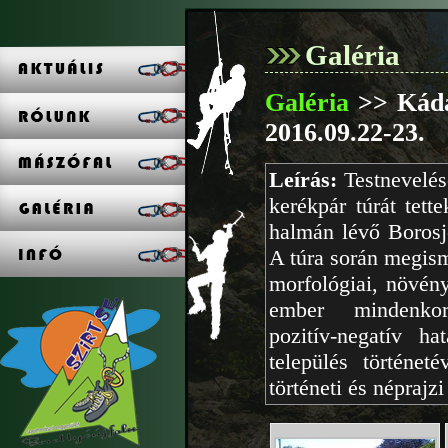
Galéria
Galéria
>> Kádá
2016.09.22-23.
Leírás:
Testnevelés
kerékpár túrát tet
halmán lévő Borosj
A túra során megism
morfológiai, növény
ember mindenkori
pozitív-negatív ha
település történet
történeti és néprajz